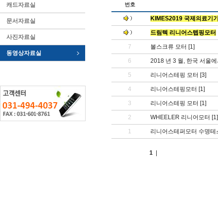
캐드자료실
번호
KIMES2019 국제의료기
문서자료실
드림텍 리니어스텝핑모터
사진자료실
7
볼스크류 모터
[1]
동영상자료실
6
2018 년 3 월, 한국 서울
5
리니어스테핑 모터
[3]
4
리니어스테핑모터
[1]
3
리니어스테핑 모터
[1]
2
WHEELER 리니어모터
[1]
1
리니어스테퍼모터 수명테
1
|