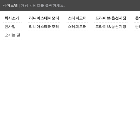
사이트맵 |
해당 컨텐츠를 클릭하세요.
회사소개
리니어스테퍼모터
스테퍼모터
드라이브/옵션지정
문
인사말
리니어스테퍼모터
스테퍼모터
드라이브/옵션지정
문
오시는 길