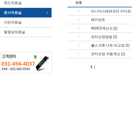
캐드자료실
번호
6
리니어스테퍼모터 카다로그
문서자료실
5
레이던트
사진자료실
4
INDEX계산식
[1]
동영상자료실
3
모터선정방법
[2]
2
볼스크류 너트 비교표
[1]
1
모터선정 자동계산
[1]
1
|