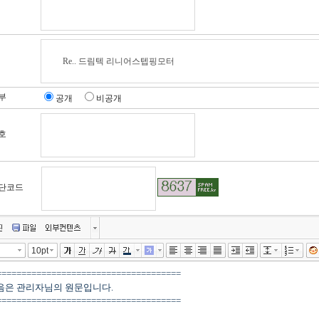
부
공개
비공개
호
단코드
10pt