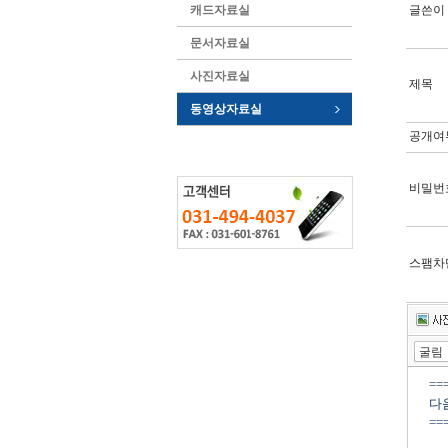
캐드자료실
글쓴이
문서자료실
사진자료실
제목
동영상자료실
공개여
비밀번
스팸차
툴바 더보기
상자
인용구
배경색
사전
실행취소
다시실행
굴림