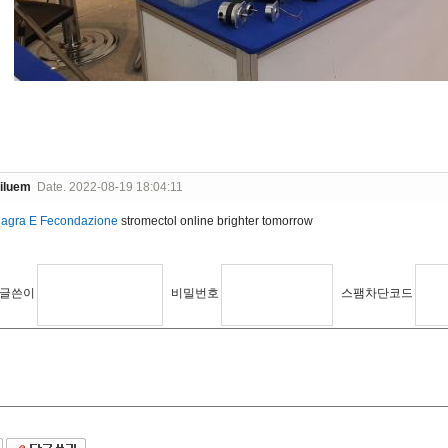
iluem
Date. 2022-08-19 18:04:11
iagra E Fecondazione
stromectol online brighter tomorrow
글쓴이
비밀번호
스팸차단코드