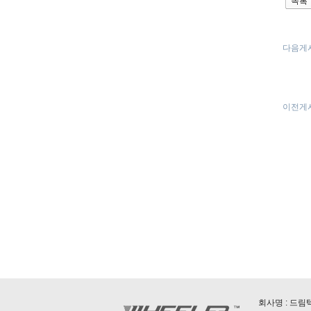
다음게
이전게
회사명 : 드림텍L